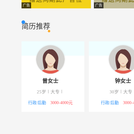
电气工程师
秦皇岛博硕光电
工程机械
广告
广告
生产普工
秦皇岛博硕光电
普通工人
简历推荐
生产操作工
秦皇岛市康泰医
生产管理
机电工程师
运亿置业（秦皇
工程机械
土建预算员
秦皇岛鸣岐房地
建筑房产
建筑设计
秦皇岛华成建筑
建筑房产
曾女士
钟女
营销总监
秦皇岛宋氏御品
市场营销
校
25岁
大专
30岁
大
平面设计
秦皇岛盛邦庆典
设计策划
4000元
行政/后勤
3000-4000元
行政/后勤
30