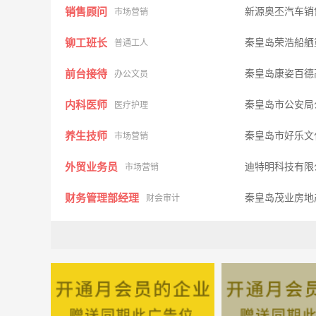
销售顾问
新源奥丕汽车销
市场营销
铆工班长
秦皇岛荣浩船舾
普通工人
前台接待
秦皇岛康姿百德
办公文员
内科医师
秦皇岛市公安局
医疗护理
养生技师
秦皇岛市好乐文
市场营销
外贸业务员
迪特明科技有
市场营销
财务管理部经理
秦皇岛茂业房地
财会审计
机械设计工程师
臻鼎科技控股股
工程机械
研发工程师
秦皇岛博硕光电
技术研发
业务代表
宏岳塑胶集团
市场营销