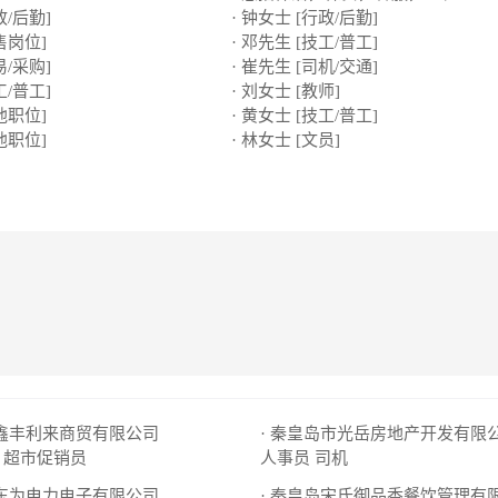
政/后勤]
· 钟女士 [行政/后勤]
售岗位]
· 邓先生 [技工/普工]
易/采购]
· 崔先生 [司机/交通]
工/普工]
· 刘女士 [教师]
他职位]
· 黄女士 [技工/普工]
他职位]
· 林女士 [文员]
岛鑫丰利来商贸有限公司
· 秦皇岛市光岳房地产开发有限
超市促销员
人事员
司机
岛东为电力电子有限公司
· 秦皇岛宋氏御品香餐饮管理有