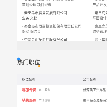
策划经理
项目经理
产品开发
· 秦皇岛市震旦发展有限公司
· 秦皇
业务
文秘
平面设计
· 秦皇岛市恒嘉投资担保有限责任公司
· 秦皇
保安
保洁员
财务管理
· 中豪金山投资控股有限公司
· 宏岳
财务总监
法律顾问
业务代表
热门职位
职位名称
公司名称
客服专员
新源奥丕汽车销
客户服务
销售经理
秦皇岛森源投资
市场营销