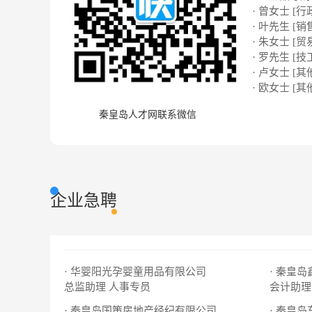
· 曾女士 [行
· 叶先生 [销
· 朱女士 [贸
· 罗先生 [技
· 卢女士 [其
· 欧女士 [其
秦皇岛人才网联系微信
企业急聘
· 华婴阳光孕婴童用品有限公司
· 秦皇
总监助理
人事专员
会计助理
· 秦皇岛国策房地产经纪有限公司
· 秦皇