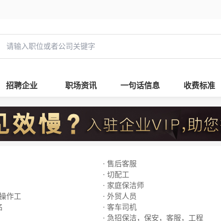
招聘企业
职场资讯
一句话信息
收费标准
· 售后客服
· 切配工
· 家庭保洁师
线操作工
· 外贸人员
名
· 客车司机
· 急招保洁，保安，客服，工程