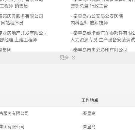
工程师
销售员
营销总监
行政主管
岛盛邦庆典服务有限公司
· 秦皇岛市公安局公安医院
网站程序员
内科医师
放射技师
岛茂业房地产开发有限公司
· 秦皇岛威卡威汽车零部件有限
部经理
土建工程师
人力资源专员
生产设备安装调试
塑胶集团
· 秦皇岛市奥彩彩印有限公司
高级营销策划
工业会计
质检
更多
工作地点
售服务有限公司
-秦皇岛
集团有限公司
-秦皇岛