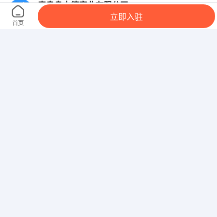
秦皇岛中德实业有限公司
立即入驻
秦皇岛市经济技术开发区乐山路3号
首页
秦皇岛市思维电脑经贸有限公司
河北晟融信息技术有限公司
秦皇岛市开发区腾飞路5号（901公交车世奥车检站
下，前行，路口右转200米）
秦皇岛胜茂港湾购物广场有限公司
海港区环岛西南角世纪港湾购物广场
秦皇岛普达电子有限公司