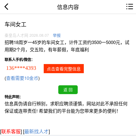
信息内容
车间女工
秦皇岛人才网 2026.08.07
举报
招聘18周岁一45岁的车间女工，计件工资约3500一5000元，试
用期2个月，交五险，有年薪假，年底福利
联系人手机/微信：
136****4393
点击查看完整信息
(
查看需要10金币
)
特此声明：
信息真伪请自行辨别，求职应聘须谨慎，网站对此不承担任何
保证或连带责任! 希望我们的平台能为您带来更多的便利！
[
联系客服
]
[
最新找人才
]