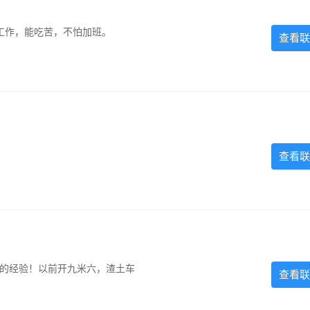
的工作，能吃苦，不怕加班。
查看联
查看联
超的经验！以前开九米六，渣土车
查看联