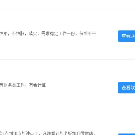
，不怕累，不怕脏，踏实，需求稳定工作一份，保险不干
查看联
计等财务类工作。有会计证
查看联
7点到10点的钟点工，麻烦看到的老板加我微信聊，