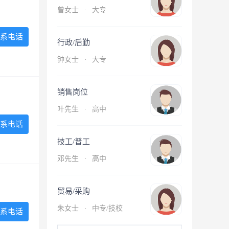
曾女士
·
大专
系电话
行政/后勤
钟女士
·
大专
销售岗位
叶先生
·
高中
系电话
技工/普工
邓先生
·
高中
贸易/采购
朱女士
·
中专/技校
系电话